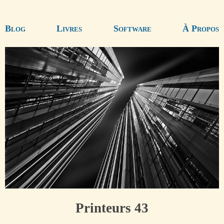
Blog
Livres
Software
À Propos
Printeurs 43