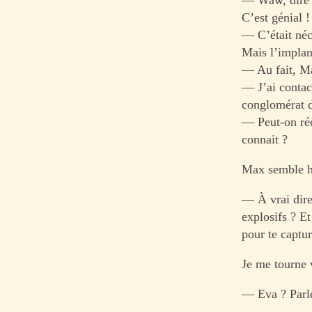
C’est génial !
— C’était néce
Mais l’implant
— Au fait, Ma
— J’ai contac
conglomérat d
— Peut-on rée
connait ?
Max semble hé
— À vrai dire
explosifs ? Et
pour te captur
Je me tourne 
— Eva ? Parle