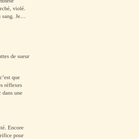
nthèse
rché, violé.
au sang. Je…
ttes de sueur
.
c’est que
s réflexes
c dans une
ité. Encore
rifice pour