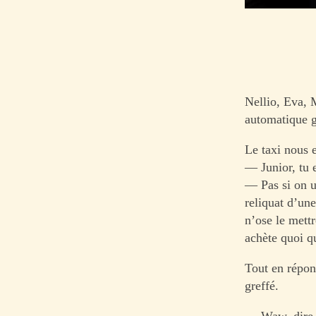
Nellio, Eva, 
automatique g
Le taxi nous 
— Junior, tu e
— Pas si on u
reliquat d’un
n’ose le mettr
achète quoi q
Tout en répon
greffé.
— Waw, dire q