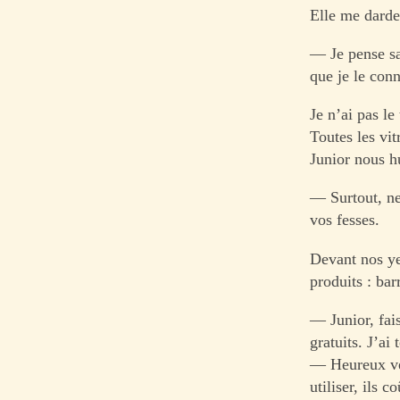
Elle me darde 
— Je pense sa
que je le co
Je n’ai pas l
Toutes les vit
Junior nous h
— Surtout, ne
vos fesses.
Devant nos yeu
produits : ba
— Junior, fai
gratuits. J’a
— Heureux vei
utiliser, ils 