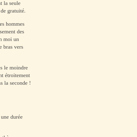
t la seule
 de gratuité.
des hommes
usement des
en moi un
e bras vers
es le moindre
ant étroitement
ns la seconde !
a une durée