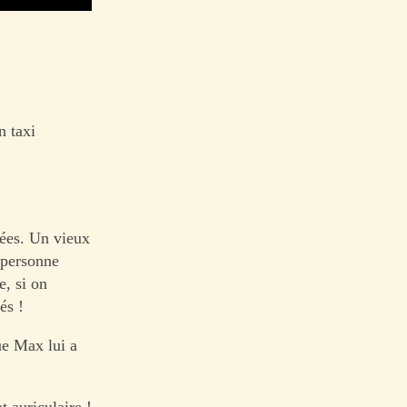
n taxi
sées. Un vieux
 personne
e, si on
és !
ue Max lui a
 auriculaire !