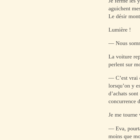
Je ferme les 
aguichent mes
Le désir mont
Lumière !
— Nous somme
La voiture re
perlent sur m
— C’est vrai q
lorsqu’on y e
d’achats sont
concurrence d
Je me tourne 
— Eva, pourtan
moins que moi