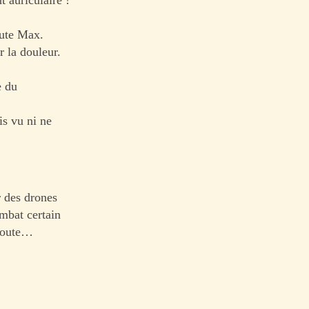
oute Max.
r la douleur.
e du
s vu ni ne
r des drones
ombat certain
 toute…