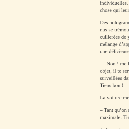
individuelles.
chose qui leur
Des hologram
nus se trémou
cuillerées de
mélange d’appé
une délicieus
— Non ! me hu
objet, il te s
surveillées da
Tiens bon !
La voiture me
– Tant qu’on n
maximale. Tie