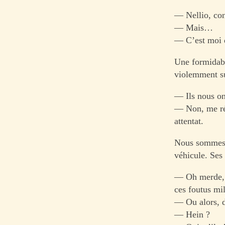
— Nellio, con
— Mais…
— C’est moi 
Une formidable
violemment su
— Ils nous ont
— Non, me rép
attentat.
Nous sommes t
véhicule. Ses
— Oh merde, u
ces foutus mil
— Ou alors, d
— Hein ?