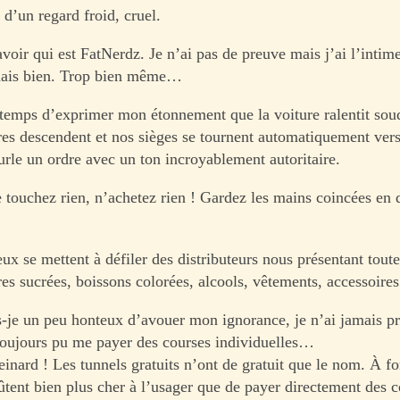
d’un regard froid, cruel.
voir qui est FatNerdz. Je n’ai pas de preuve mais j’ai l’intim
nnais bien. Trop bien même…
e temps d’exprimer mon étonnement que la voiture ralentit so
res descendent et nos sièges se tournent automatiquement vers 
urle un ordre avec un ton incroyablement autoritaire.
 touchez rien, n’achetez rien ! Gardez les mains coincées en 
x se mettent à défiler des distributeurs nous présentant toute
rres sucrées, boissons colorées, alcools, vêtements, accessoir
s-je un peu honteux d’avouer mon ignorance, je n’ai jamais pri
i toujours pu me payer des courses individuelles…
nard ! Les tunnels gratuits n’ont de gratuit que le nom. À fo
coûtent bien plus cher à l’usager que de payer directement des 