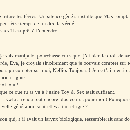
e triture les lèvres. Un silence gêné s’installe que Max rompt.
peut-être temps de lui dire la vérité.
as s’il est prêt à l’entendre…
 suis manipulé, pourchassé et traqué, j’ai bien le droit de sa
rde, Eva, je croyais sincèrement que je pouvais compter sur t
urs pu compter sur moi, Nellio. Toujours ! Je ne t’ai menti q
 mon origine.
oi tout !
que ce que tu as vu à l’usine Toy & Sex était suffisant.
 ! Cela a rendu tout encore plus confus pour moi ! Pourquoi
velle génération sont-elles à ton effigie ?
on qui, s’il avait un larynx biologique, ressemblerait sans do