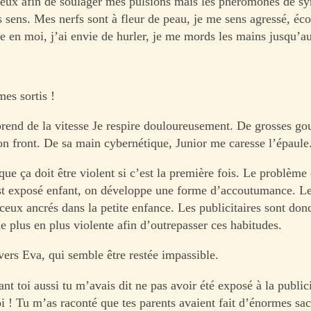
yeux afin de soulager mes pulsions mais les phéromones de sy
 sens. Mes nerfs sont à fleur de peau, je me sens agressé, éco
e en moi, j’ai envie de hurler, je me mords les mains jusqu’
s sortis !
prend de la vitesse Je respire douloureusement. De grosses gou
on front. De sa main cybernétique, Junior me caresse l’épaule
ue ça doit être violent si c’est la première fois. Le problème 
st exposé enfant, on développe une forme d’accoutumance. Le
 ceux ancrés dans la petite enfance. Les publicitaires sont don
e plus en plus violente afin d’outrepasser ces habitudes.
vers Eva, qui semble être restée impassible.
t toi aussi tu m’avais dit ne pas avoir été exposé à la public
 ! Tu m’as raconté que tes parents avaient fait d’énormes sac