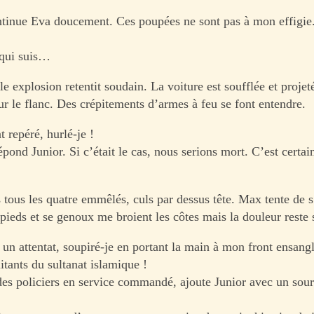
tinue Eva doucement. Ces poupées ne sont pas à mon effigie
qui suis…
 explosion retentit soudain. La voiture est soufflée et projet
r le flanc. Des crépitements d’armes à feu se font entendre.
 repéré, hurlé-je !
ond Junior. Si c’était le cas, nous serions mort. C’est certa
ous les quatre emmêlés, culs par dessus tête. Max tente de s
 pieds et se genoux me broient les côtes mais la douleur reste 
n attentat, soupiré-je en portant la main à mon front ensang
itants du sultanat islamique !
es policiers en service commandé, ajoute Junior avec un sour