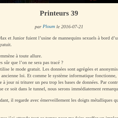
Printeurs 39
par
Ploum
le 2016-07-21
Max et Junior fuient l’usine de mannequins sexuels à bord d’u
ratuit.
emmène à toute allure.
s sûr que l’on ne sera pas tracé ?
tilise le mode gratuit. Les données sont agrégées et anonymi
e ancienne loi. Et comme le système informatique fonctionne,
e à jour ni triturer un peu trop les bases de données. Par contr
ue ce soit dans le tunnel, nous serons immédiatement remarqu
dant, il regarde avec émerveillement les doigts métalliques q
ue j’ai attendu tout ce temps pour me faire greffer un implant