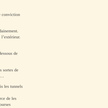
e conviction
udainement.
l’extérieur.
dessous de
s sortes de
es…
s les tunnels
rce de les
courses