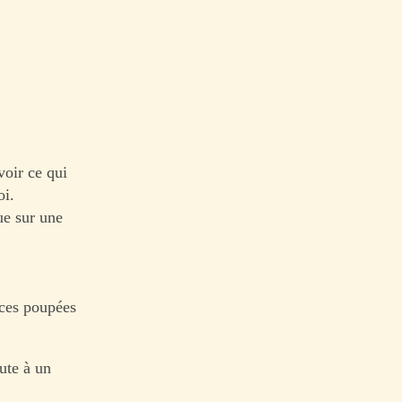
voir ce qui
oi.
ue sur une
 ces poupées
ute à un