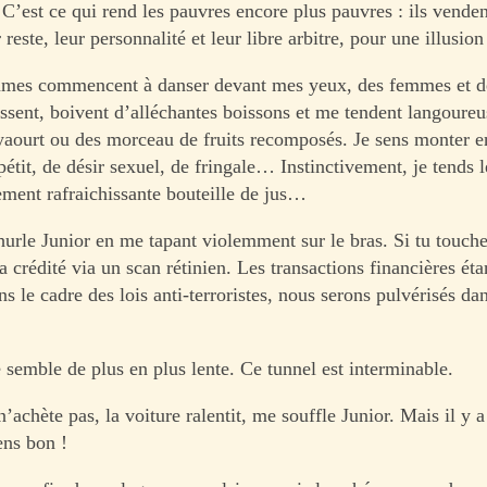
 C’est ce qui rend les pauvres encore plus pauvres : ils venden
 reste, leur personnalité et leur libre arbitre, pour une illusion
mes commencent à danser devant mes yeux, des femmes et 
ssent, boivent d’alléchantes boissons et me tendent langoure
 yaourt ou des morceau de fruits recomposés. Je sens monter 
tit, de désir sexuel, de fringale… Instinctivement, je tends l
ement rafraichissante bouteille de jus…
rle Junior en me tapant violemment sur le bras. Si tu touch
era crédité via un scan rétinien. Les transactions financières ét
ns le cadre des lois anti-terroristes, nous serons pulvérisés da
 semble de plus en plus lente. Ce tunnel est interminable.
’achète pas, la voiture ralentit, me souffle Junior. Mais il y 
ns bon !