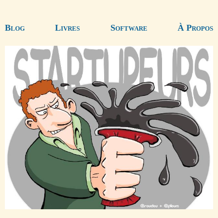
Blog
Livres
Software
À Propos