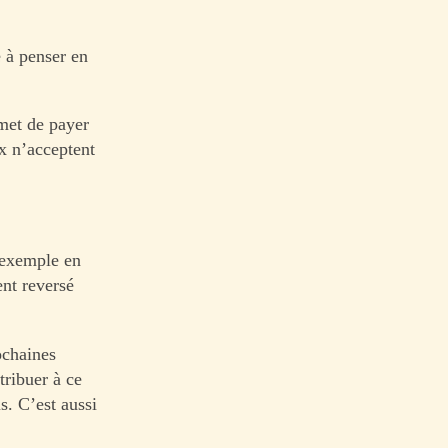
 à penser en
rmet de payer
x n’acceptent
r exemple en
ent reversé
ochaines
tribuer à ce
s. C’est aussi