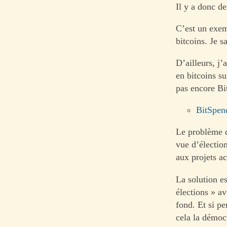
Il y a donc de
C’est un exem
bitcoins. Je s
D’ailleurs, j
en bitcoins s
pas encore Bit
BitSpen
Le problème d
vue d’électio
aux projets ac
La solution es
élections » av
fond. Et si pe
cela la démocr