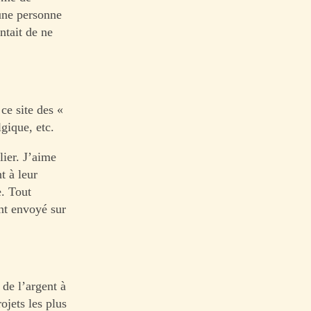
 une personne
ntait de ne
 ce site des «
lgique, etc.
lier. J’aime
t à leur
e. Tout
nt envoyé sur
 de l’argent à
ojets les plus