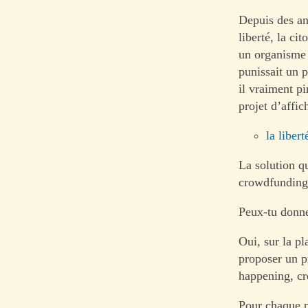
Depuis des ann
liberté, la ci
un organisme c
punissait un p
il vraiment pi
projet d’affic
la libert
La solution qu
crowdfunding à
Peux-tu donn
Oui, sur la pl
proposer un pr
happening, cr
Pour chaque p