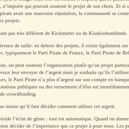
 n’importe qui pouvait soutenir le projet de son choix. Et si
 pirate avait une mauvaise réputation, la communauté se conte
es projets.
tant pas très différent de Kickstarter ou de Kisskissbankbank.
férence de taille: en dehors des projets, il existe également sur
», typiquement le Parti Pirate de France, le Parti Pirate de Be
ite, on peut soutenir l’organisation plutôt qu’un projet particu
e veux leur envoyer de l’argent mais je souhaite qu’ils l’utilisen
urs, le Parti Pirate n’a plus d’argent sur son compte en banqu
dotations publiques ou des versements d’élus est immédiateme
 de crowdfunding.
pas moins qu’il faut décider comment utiliser cet argent.
réside l’éclat de génie : tout est automatique. Quand on donne
peut décider de l’importance que ce projet à pour nous. Les pr