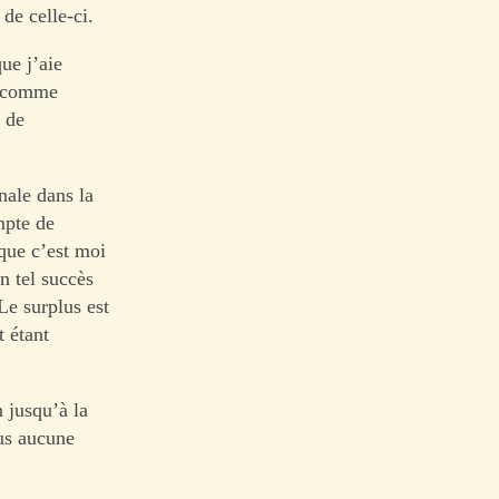
de celle-ci.
ue j’aie
té comme
e de
inale dans la
mpte de
que c’est moi
n tel succès
 Le surplus est
t étant
 jusqu’à la
us aucune