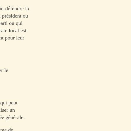
ait défendre la
n président ou
arti ou qui
ate local est-
nt pour leur
er le
 qui peut
niser un
ée générale.
orme de