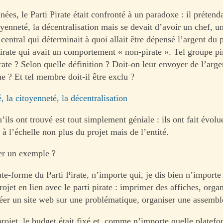
ées, le Parti Pirate était confronté à un paradoxe : il prétend
toyenneté, la décentralisation mais se devait d’avoir un chef, u
entral qui déterminait à quoi allait être dépensé l’argent du p
irate qui avait un comportement « non-pirate ». Tel groupe pir
rate ? Selon quelle définition ? Doit-on leur envoyer de l’arge
he ? Et tel membre doit-il être exclu ?
é, la citoyenneté, la décentralisation
’ils ont trouvé est tout simplement géniale : ils ont fait évolu
 l’échelle non plus du projet mais de l’entité.
er un exemple ?
ate-forme du Parti Pirate, n’importe qui, je dis bien n’importe
ojet en lien avec le parti pirate : imprimer des affiches, orga
éer un site web sur une problématique, organiser une assembl
rojet, le budget était fixé et, comme n’importe quelle platef