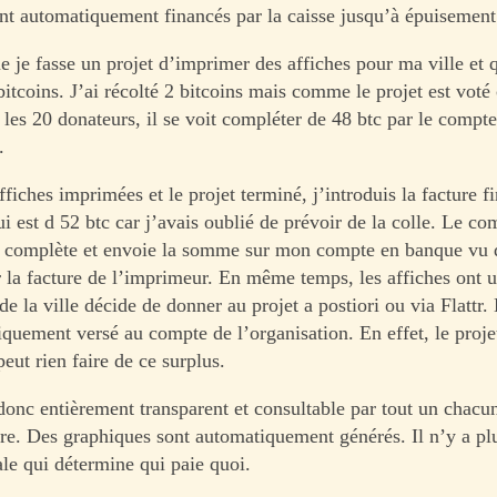
ont automatiquement financés par la caisse jusqu’à épuisement 
 je fasse un projet d’imprimer des affiches pour ma ville et q
bitcoins. J’ai récolté 2 bitcoins mais comme le projet est vo
r les 20 donateurs, il se voit compléter de 48 btc par le compt
.
ffiches imprimées et le projet terminé, j’introduis la facture f
i est d 52 btc car j’avais oublié de prévoir de la colle. Le co
n complète et envoie la somme sur mon compte en banque vu 
r la facture de l’imprimeur. En même temps, les affiches ont u
de la ville décide de donner au projet a postiori ou via Flattr.
iquement versé au compte de l’organisation. En effet, le proje
 peut rien faire de ce surplus.
 donc entièrement transparent et consultable par tout un chacun
re. Des graphiques sont automatiquement générés. Il n’y a pl
ale qui détermine qui paie quoi.