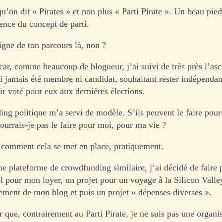
u’on dit « Pirates » et non plus « Parti Pirate ». Un beau pie
ence du concept de parti.
igne de ton parcours là, non ?
car, comme beaucoup de blogueur, j’ai suivi de très près l’as
ai jamais été membre ni candidat, souhaitant rester indépendan
ir voté pour eux aux dernières élections.
ng politique m’a servi de modèle. S’ils peuvent le faire pour 
ourrais-je pas le faire pour moi, pour ma vie ?
comment cela se met en place, pratiquement.
ne plateforme de crowdfunding similaire, j’ai décidé de faire 
l pour mon loyer, un projet pour un voyage à la Silicon Valley
ement de mon blog et puis un projet « dépenses diverses ».
er que, contrairement au Parti Pirate, je ne suis pas une organi