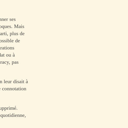
nner ses
foques. Mais
arti, plus de
ossible de
arations
dat ou à
cracy, pas
n leur disait à
e connotation
supprimé.
 quotidienne,