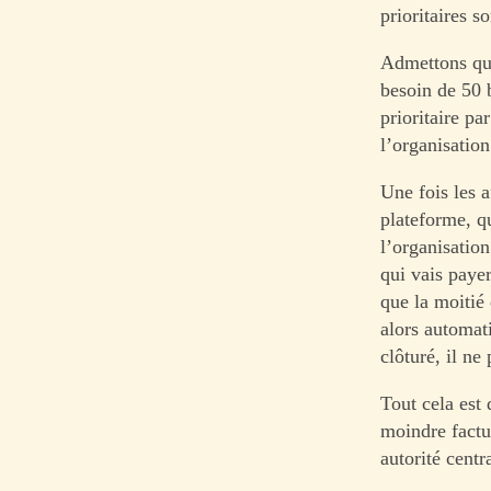
prioritaires s
Admettons que
besoin de 50 
prioritaire pa
l’organisation
Une fois les a
plateforme, qu
l’organisatio
qui vais paye
que la moitié 
alors automat
clôturé, il ne
Tout cela est
moindre factu
autorité centr