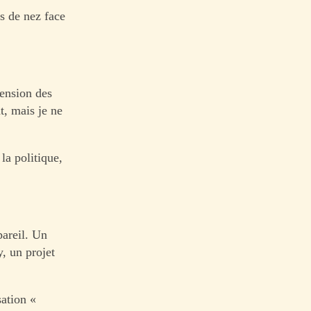
ds de nez face
cension des
t, mais je ne
la politique,
pareil. Un
, un projet
sation «