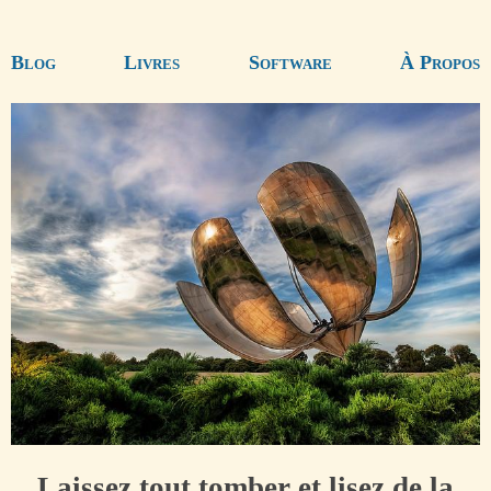
Blog
Livres
Software
À Propos
Laissez tout tomber et lisez de la