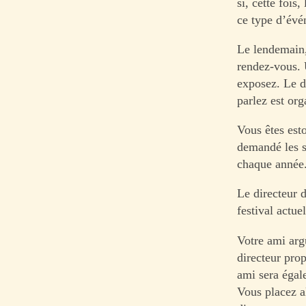
si, cette foi
ce type d’évé
Le lendemain,
rendez-vous. 
exposez. Le d
parlez est or
Vous êtes est
demandé les s
chaque année.
Le directeur d
festival actue
Votre ami argu
directeur prop
ami sera égal
Vous placez a