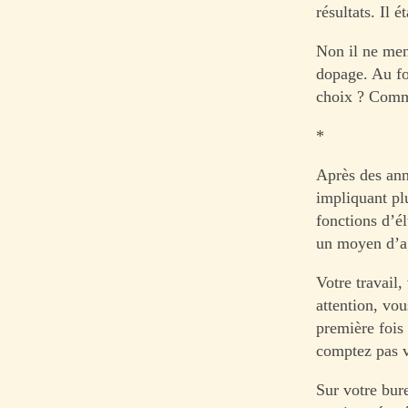
résultats. Il 
Non il ne men
dopage. Au fo
choix ? Comme
*
Après des ann
impliquant pl
fonctions d’é
un moyen d’ag
Votre travail,
attention, vou
première fois
comptez pas v
Sur votre bur