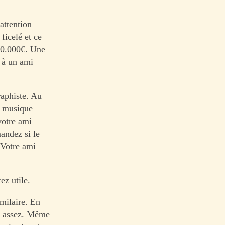
attention
ficelé et ce
100.000€. Une
a à un ami
aphiste. Au
a musique
votre ami
andez si le
. Votre ami
ez utile.
milaire. En
en assez. Même