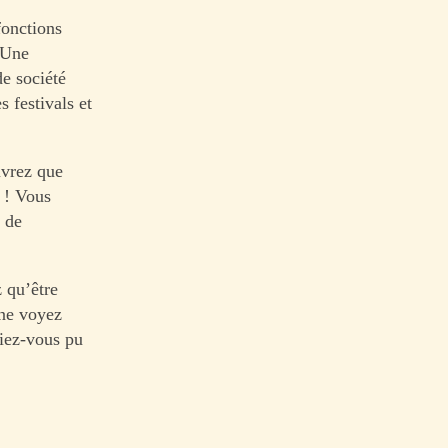
fonctions
. Une
de société
 festivals et
uvrez que
 ! Vous
e de
 qu’être
 ne voyez
iez-vous pu