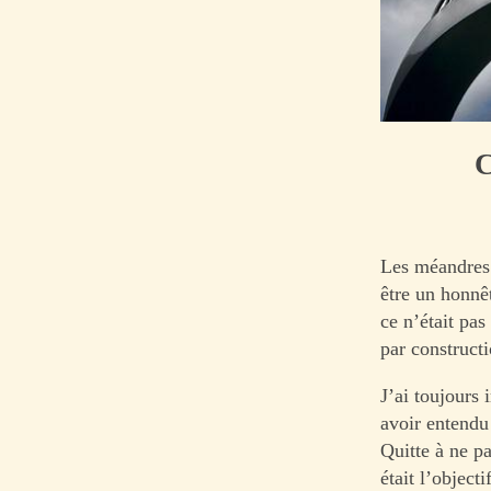
C
Les méandres 
être un honnêt
ce n’était pas
par construct
J’ai toujours 
avoir entendu
Quitte à ne p
était l’object