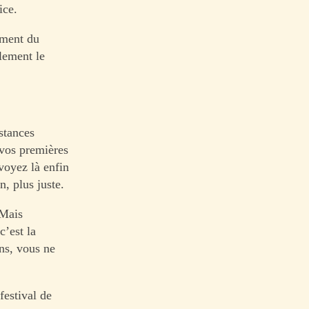
ice.
iment du
lement le
stances
 vos premières
voyez là enfin
, plus juste.
 Mais
c’est la
ons, vous ne
festival de