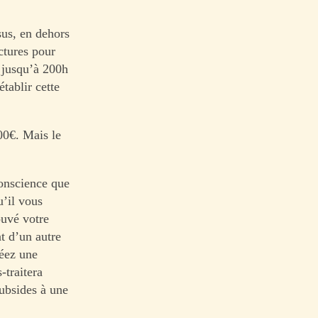
sus, en dehors
ctures pour
« jusqu’à 200h
tablir cette
00€. Mais le
onscience que
u’il vous
ouvé votre
t d’un autre
réez une
-traitera
subsides à une