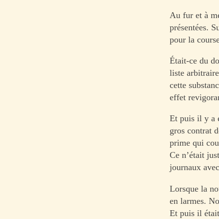
Au fur et à me
présentées. S
pour la cours
Était-ce du d
liste arbitrai
cette substan
effet revigora
Et puis il y a
gros contrat d
prime qui couv
Ce n’était ju
journaux avec
Lorsque la nou
en larmes. Non
Et puis il éta