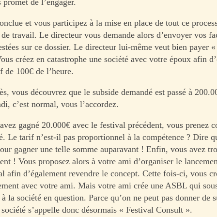
s promet de l’engager.
conclue et vous participez à la mise en place de tout ce proces
 de travail. Le directeur vous demande alors d’envoyer vos fa
estées sur ce dossier. Le directeur lui-même veut bien payer 
Vous créez en catastrophe une société avec votre époux afin d’é
if de 100€ de l’heure.
ès, vous découvrez que le subside demandé est passé à 200.0
ndi, c’est normal, vous l’accordez.
ez gagné 20.000€ avec le festival précédent, vous prenez c
. Le tarif n’est-il pas proportionnel à la compétence ? Dire q
 pour gagner une telle somme auparavant ! Enfin, vous avez tr
alent ! Vous proposez alors à votre ami d’organiser le lancemen
al afin d’également revendre le concept. Cette fois-ci, vous c
tement avec votre ami. Mais votre ami crée une ASBL qui sous
n à la société en question. Parce qu’on ne peut pas donner de 
e société s’appelle donc désormais « Festival Consult ».