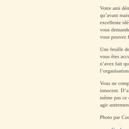
Votre ami dém
qu’avant mais 
excellente id
vous demande 
vous pouvez f
Une feuille d
vous êtes acc
n’avez fait q
l’organisation
Vous ne comp
innocent. D’ai
même pas ce q
agir autremen
Photo par Co