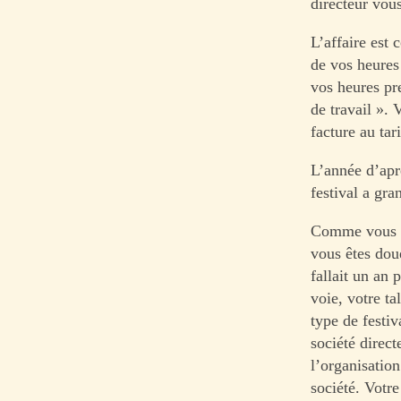
directeur vou
L’affaire est 
de vos heures
vos heures pr
de travail ». 
facture au tar
L’année d’apr
festival a gra
Comme vous av
vous êtes doué
fallait un an
voie, votre t
type de festiv
société direc
l’organisatio
société. Votr