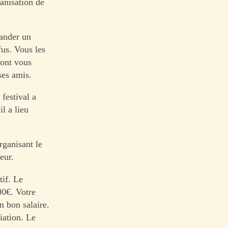
ganisation de
mander un
fus. Vous les
dont vous
ses amis.
festival a
l a lieu
rganisant le
eur.
tif. Le
00€. Votre
n bon salaire.
iation. Le