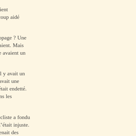
ient
coup aidé
dopage ? Une
aient. Mais
e avaient un
l y avait un
 avait une
tait endetté.
ns les
cliste a fondu
était injuste.
enait des