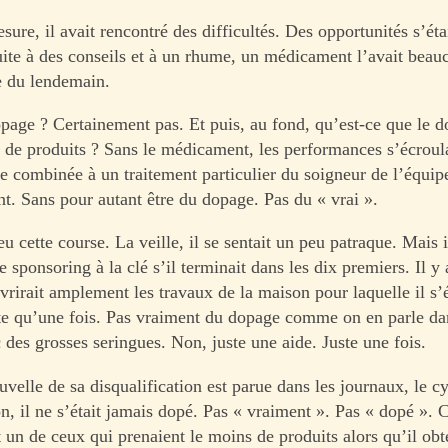
sure, il avait rencontré des difficultés. Des opportunités s’éta
uite à des conseils et à un rhume, un médicament l’avait beau
e du lendemain.
opage ? Certainement pas. Et puis, au fond, qu’est-ce que le 
re de produits ? Sans le médicament, les performances s’écroul
ce combinée à un traitement particulier du soigneur de l’équip
nt. Sans pour autant être du dopage. Pas du « vrai ».
 eu cette course. La veille, il se sentait un peu patraque. Mais i
e sponsoring à la clé s’il terminait dans les dix premiers. Il y
rirait amplement les travaux de la maison pour laquelle il s’é
ste qu’une fois. Pas vraiment du dopage comme on en parle da
 des grosses seringues. Non, juste une aide. Juste une fois.
velle de sa disqualification est parue dans les journaux, le cy
, il ne s’était jamais dopé. Pas « vraiment ». Pas « dopé ». C’
it un de ceux qui prenaient le moins de produits alors qu’il obt