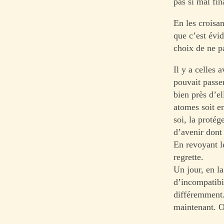
pas si mal fi
En les croisa
que c’est évid
choix de ne p
Il y a celles
pouvait passer
bien près d’e
atomes soit e
soi, la protég
d’avenir dont
En revoyant l
regrette.
Un jour, en l
d’incompatibil
différemment. 
maintenant. O