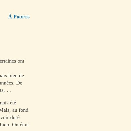
À Propos
ertaines ont
mais bien de
 années. De
ets, …
mais été
Mais, au fond
avoir duré
bien. On était