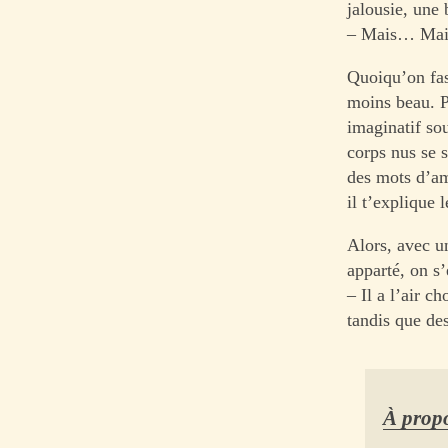
jalousie, une
– Mais… Mais
Quoiqu’on fas
moins beau. Pl
imaginatif so
corps nus se s
des mots d’am
il t’explique l
Alors, avec un
apparté, on s’
– Il a l’air c
tandis que de
À propo