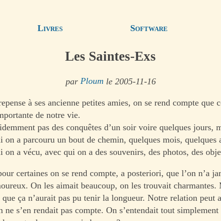
Livres
Software
Les Saintes-Exs
par
Ploum
le 2005-11-16
repense à ses ancienne petites amies, on se rend compte que c
mportante de notre vie.
videmment pas des conquêtes d’un soir voire quelques jours, 
ui on a parcouru un bout de chemin, quelques mois, quelques
ui on a vécu, avec qui on a des souvenirs, des photos, des obj
pour certaines on se rend compte, a posteriori, que l’on n’a ja
oureux. On les aimait beaucoup, on les trouvait charmantes. 
t que ça n’aurait pas pu tenir la longueur. Notre relation peut 
 ne s’en rendait pas compte. On s’entendait tout simplement 