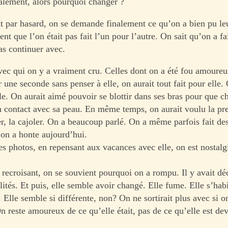
nalement, alors pourquoi changer ?
nt par hasard, on se demande finalement ce qu’on a bien pu leu
ent que l’on était pas fait l’un pour l’autre. On sait qu’on a fa
as continuer avec.
 avec qui on y a vraiment cru. Celles dont on a été fou amoure
 une seconde sans penser à elle, on aurait tout fait pour elle. 
lle. On aurait aimé pouvoir se blottir dans ses bras pour que 
n contact avec sa peau. En même temps, on aurait voulu la pr
er, la cajoler. On a beaucoup parlé. On a même parfois fait des
 on a honte aujourd’hui.
es photos, en repensant aux vacances avec elle, on est nostalg
a recroisant, on se souvient pourquoi on a rompu. Il y avait d
ités. Et puis, elle semble avoir changé. Elle fume. Elle s’habi
Elle semble si différente, non? On ne sortirait plus avec si on
n reste amoureux de ce qu’elle était, pas de ce qu’elle est de