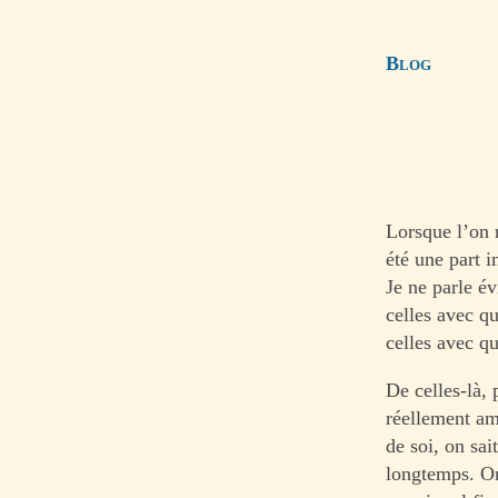
Blog
Lorsque l’on 
été une part i
Je ne parle é
celles avec q
celles avec q
De celles-là, 
réellement am
de soi, on sai
longtemps. On