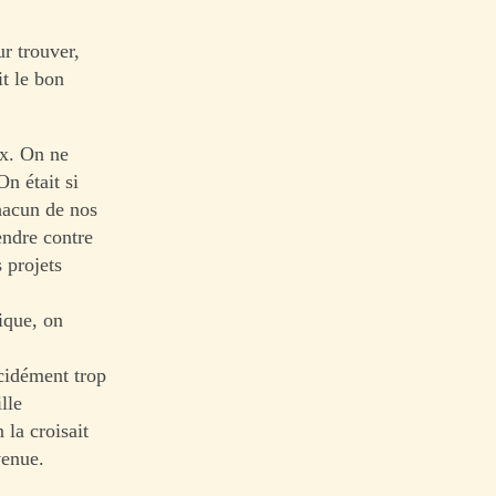
r trouver,
it le bon
ux. On ne
On était si
chacun de nos
endre contre
 projets
ique, on
écidément trop
lle
 la croisait
venue.