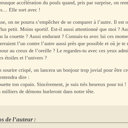
 brusque accélération du pouls quand, pris par surprise, on rem
… Elle sort avec !
se, on ne pourra s’empêcher de se comparer à l’autre. Il est 
us petit. Moins sportif. Est-il aussi attentionné que moi ? Aus
us la couette ? Aussi endurant ? Connais-tu avec lui ces mome
erraient l’un contre l’autre aussi près que possible et où je t
our au creux de l’oreille ? Le regardes-tu avec ces yeux admi
es étoiles et l’univers ?
 sourire crispé, on lancera un bonjour trop jovial pour être c
entendra dire :
houette ton copain. Sincèrement, je suis très heureux pour toi !
s milliers de démons hurleront dans notre tête.
s de l’auteur :