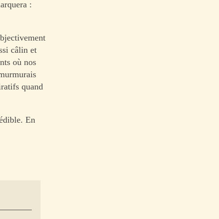
arquera :
objectivement
si câlin et
nts où nos
e murmurais
ratifs quand
rédible. En