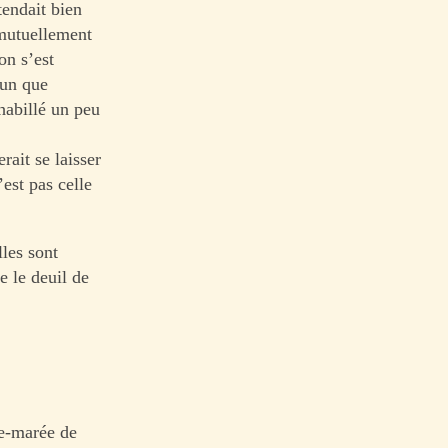
tendait bien
 mutuellement
on s’est
’un que
rhabillé un peu
ait se laisser
est pas celle
les sont
e le deuil de
de-marée de