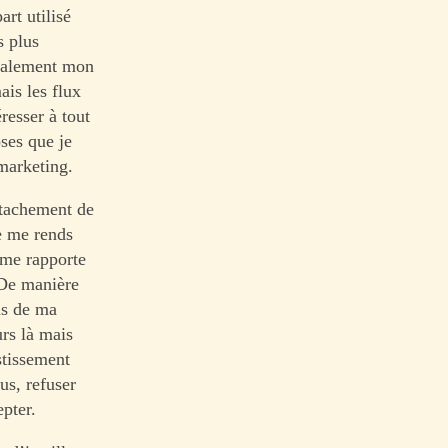
art utilisé
s plus
également mon
ais les flux
resser à tout
oses que je
 marketing.
étachement de
e me rends
 me rapporte
 De manière
as de ma
urs là mais
stissement
us, refuser
epter.