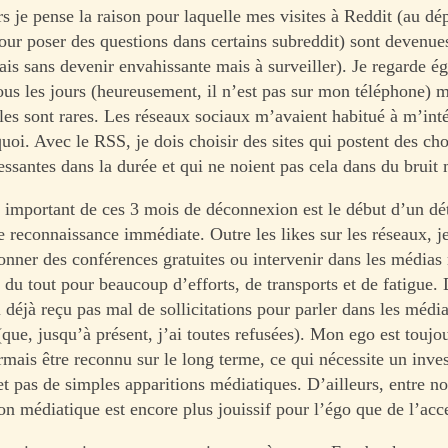
rs je pense la raison pour laquelle mes visites à Reddit (au dép
ur poser des questions dans certains subreddit) sont devenue
ais sans devenir envahissante mais à surveiller). Je regarde 
ous les jours (heureusement, il n’est pas sur mon téléphone) m
les sont rares. Les réseaux sociaux m’avaient habitué à m’inté
uoi. Avec le RSS, je dois choisir des sites qui postent des ch
essantes dans la durée et qui ne noient pas cela dans du bruit
t important de ces 3 mois de déconnexion est le début d’un d
 reconnaissance immédiate. Outre les likes sur les réseaux, j
nner des conférences gratuites ou intervenir dans les médias
n du tout pour beaucoup d’efforts, de transports et de fatigue.
 déjà reçu pas mal de sollicitations pour parler dans les médi
que, jusqu’à présent, j’ai toutes refusées). Mon ego est toujo
rmais être reconnu sur le long terme, ce qui nécessite un inve
t pas de simples apparitions médiatiques. D’ailleurs, entre no
ion médiatique est encore plus jouissif pour l’égo que de l’acc