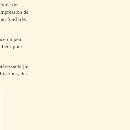
létude de
’impression de
 au fond très
nce un peu
illeur pour
téressants (je
fications, des