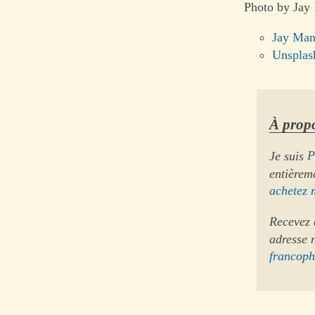
Photo by Jay
Jay Man
Unsplas
À propo
Je suis
P
entièrem
achetez 
Recevez 
adresse 
francop