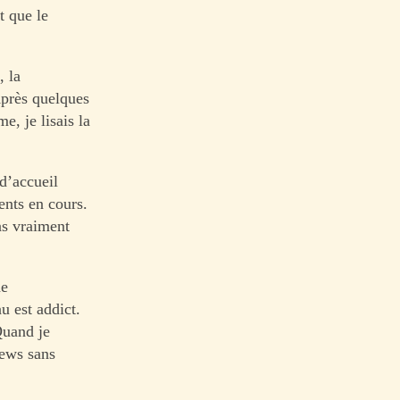
t que le
, la
 Après quelques
, je lisais la
d’accueil
ents en cours.
as vraiment
ne
u est addict.
Quand je
news sans