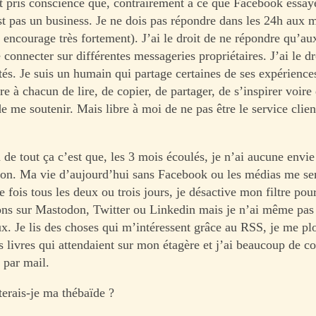
t pris conscience que, contrairement à ce que Facebook essaye 
t pas un business. Je ne dois pas répondre dans les 24h aux 
encourage très fortement). J’ai le droit de ne répondre qu’au
connecter sur différentes messageries propriétaires. J’ai le dr
és. Je suis un humain qui partage certaines de ses expériences
bre à chacun de lire, de copier, de partager, de s’inspirer voir
e me soutenir. Mais libre à moi de ne pas être le service clie
de tout ça c’est que, les 3 mois écoulés, je n’ai aucune envie
on. Ma vie d’aujourd’hui sans Facebook ou les médias me s
 fois tous les deux ou trois jours, je désactive mon filtre pour 
ions sur Mastodon, Twitter ou Linkedin mais je n’ai même pas
lux. Je lis des choses qui m’intéressent grâce au RSS, je me p
s livres qui attendaient sur mon étagère et j’ai beaucoup de c
 par mail.
terais-je ma thébaïde ?