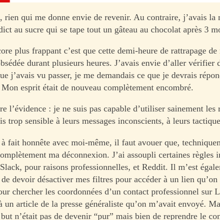
, rien qui me donne envie de revenir. Au contraire, j’avais la
ct au sucre qui se tape tout un gâteau au chocolat après 3 mo
core plus frappant c’est que cette demi-heure de rattrapage de
sédée durant plusieurs heures. J’avais envie d’aller vérifier 
que j’avais vu passer, je me demandais ce que je devrais répon
 Mon esprit était de nouveau complètement encombré.
dre l’évidence : je ne suis pas capable d’utiliser sainement les
is trop sensible à leurs messages inconscients, à leurs tactiqu
t à fait honnête avec moi-même, il faut avouer que, techniquem
complètement ma déconnexion. J’ai assoupli certaines règles in
Slack, pour raisons professionnelles, et Reddit. Il m’est égal
 de devoir désactiver mes filtres pour accéder à un lien qu’o
pour chercher les coordonnées d’un contact professionnel sur 
à un article de la presse généraliste qu’on m’avait envoyé. Ma
 but n’était pas de devenir “pur” mais bien de reprendre le co