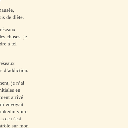
 nausée,
is de diète.
 réseaux
des choses, je
dre à tel
 réseaux
es d’addiction.
ent, je n’ai
itiales en
ement arrivé
n m’envoyait
Linkedin voire
is ce n’est
ntrôle sur mon