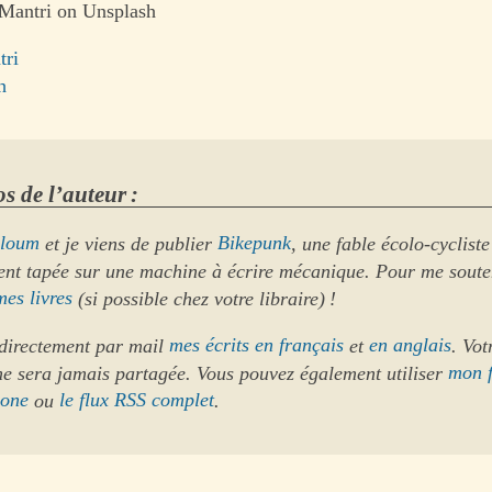
 Mantri on Unsplash
tri
h
s de l’auteur :
loum
et je viens de publier
Bikepunk
, une fable écolo-cycliste
ent tapée sur une machine à écrire mécanique. Pour me soute
mes livres
(si possible chez votre libraire) !
directement par mail
mes écrits en français
et
en anglais
. Vot
ne sera jamais partagée. Vous pouvez également utiliser
mon 
hone
ou
le flux RSS complet
.