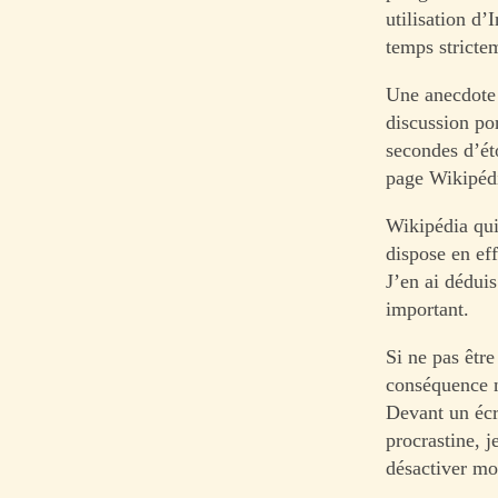
utilisation d’
temps stricte
Une anecdote 
discussion por
secondes d’ét
page Wikipédia
Wikipédia qui
dispose en eff
J’en ai déduis
important.
Si ne pas êtr
conséquence n
Devant un écra
procrastine, 
désactiver mo