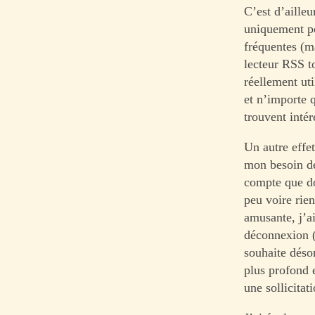
C’est d’ailleu
uniquement po
fréquentes (m
lecteur RSS t
réellement uti
et n’importe q
trouvent intér
Un autre effe
mon besoin de
compte que do
peu voire rie
amusante, j’ai
déconnexion (
souhaite déso
plus profond e
une sollicitat