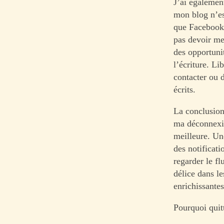
J’ai égalemen
mon blog n’es
que Facebook 
pas devoir me 
des opportunit
l’écriture. Li
contacter ou d
écrits.
La conclusion 
ma déconnexi
meilleure. Une
des notificat
regarder le f
délice dans le
enrichissantes
Pourquoi quit