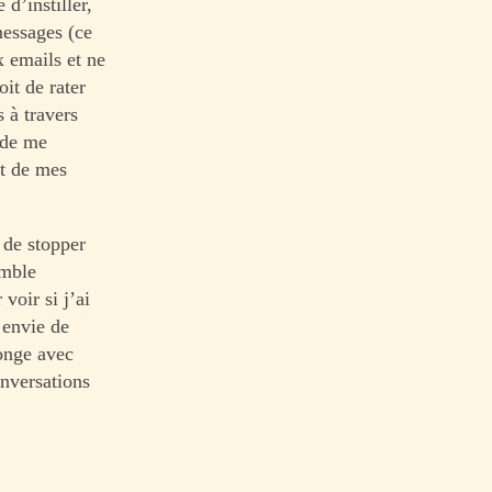
d’instiller,
messages (ce
x emails et ne
oit de rater
 à travers
e de me
nt de mes
 de stopper
emble
voir si j’ai
 envie de
longe avec
onversations