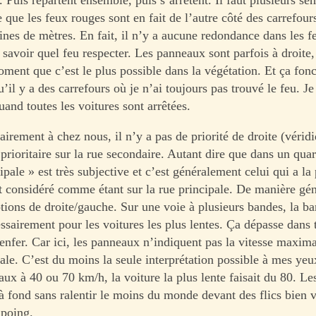
que les feux rouges sont en fait de l’autre côté des carrefours
aines de mètres. En fait, il n’y a aucune redondance dans les f
savoir quel feu respecter. Les panneaux sont parfois à droite,
ment que c’est le plus possible dans la végétation. Et ça fonc
’il y a des carrefours où je n’ai toujours pas trouvé le feu. J
uand toutes les voitures sont arrêtées.
airement à chez nous, il n’y a pas de priorité de droite (vérid
 prioritaire sur la rue secondaire. Autant dire que dans un quart
ipale » est très subjective et c’est généralement celui qui a la
t considéré comme étant sur la rue principale. De manière géné
tions de droite/gauche. Sur une voie à plusieurs bandes, la ba
ssairement pour les voitures les plus lentes. Ça dépasse dans t
’enfer. Car ici, les panneaux n’indiquent pas la vitesse maxima
le. C’est du moins la seule interprétation possible à mes yeux
ux à 40 ou 70 km/h, la voiture la plus lente faisait du 80. Le
 à fond sans ralentir le moins du monde devant des flics bien 
 poing.