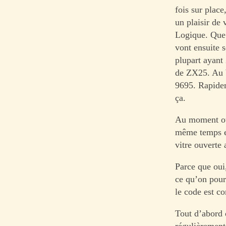
fois sur place
un plaisir de
Logique. Que 
vont ensuite s
plupart ayant 
de ZX25. Au b
9695. Rapidem
ça.
Au moment où
même temps et
vitre ouverte 
Parce que oui,
ce qu’on pourr
le code est c
Tout d’abord o
régulièrement.