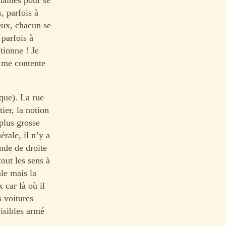
, parfois à
eux, chacun se
 parfois à
tionne ! Je
e me contente
ique). La rue
ier, la notion
 plus grosse
rale, il n’y a
nde de droite
out les sens à
le mais la
 car là où il
s voitures
visibles armé