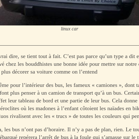
linux car
vrai dire, se tient tout à fait. C’est pas parce qu’un type a dit 
ouvé chez les bouddhistes une bonne idée pour mettre sur notre
 plus décorer sa voiture comme on l’entend
même pour l’intérieur des bus, les fameux « camiones », dont t
 font plus penser à un camion de transport qu’à un bus. Certai
fet leur tableau de bord et une partie de leur bus. Cela donne
roclites où les madones à l’enfant côtoient les naïades en bik
luos rivalisent avec les « trucs » de toutes les couleurs qui pe
 les bus n’ont pas d’horaire. Il n’y a pas de plan, rien. Le tou
barqué repérera l’arrêt de bus à la foule qui s’amasse sur le t