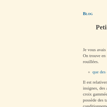
Blog
Pet
Je vous avais 
On trouve en e
rouillées.
que des
Il est relativ
insignes, des 
croix gammée,
possède des ta
conditionneme