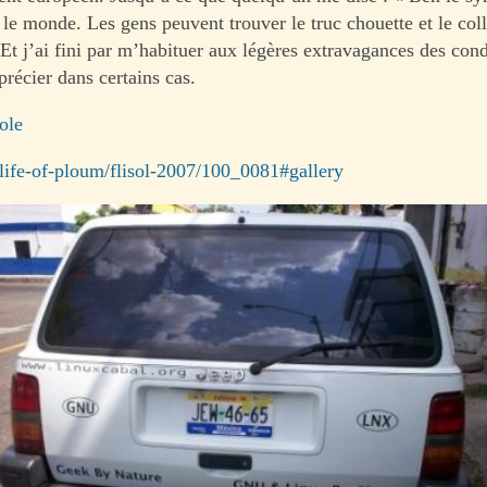
le monde. Les gens peuvent trouver le truc chouette et le coll
 Et j’ai fini par m’habituer aux légères extravagances des con
précier dans certains cas.
ole
/life-of-ploum/flisol-2007/100_0081#gallery