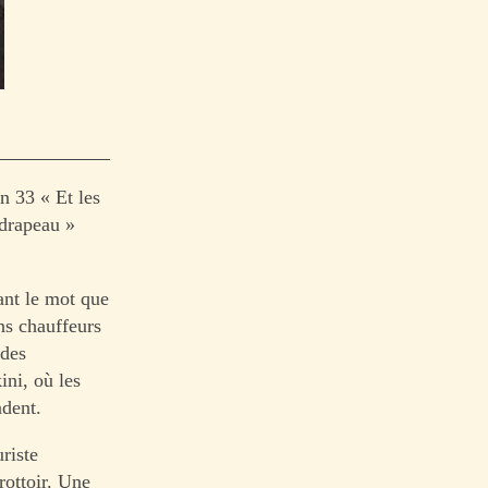
en 33 « Et les
 drapeau »
ant le mot que
ns chauffeurs
 des
ini, où les
ndent.
riste
rottoir. Une