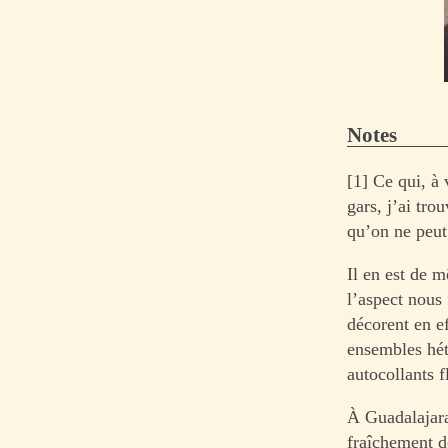
Notes
[1] Ce qui, à 
gars, j’ai tr
qu’on ne peut
Il en est de 
l’aspect nous
décorent en ef
ensembles hété
autocollants f
À Guadalajara,
fraîchement dé