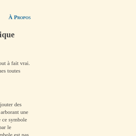
À Propos
ique
t à fait vrai.
nes toutes
jouter des
 arborant une
ue ce symbole
par le
mbole est pas