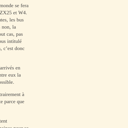
e monde se fera
4, ZX25 et W4.
tes, les bus
 non, la
out cas, pas
us intitulé
, c’est donc
arrivés en
ntre eux la
ossible.
trairement à
te parce que
tent
emaines pour se