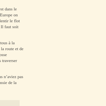
est dans le
n Europe on
entir le flot
l faut soit
tous à la
la route et de
rosse
 traverser
us n’aviez pas
ssie de la