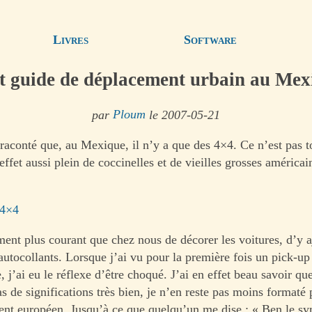
Livres
Software
it guide de déplacement urbain au Mex
par
Ploum
le 2007-05-21
raconté que, au Mexique, il n’y a que des 4×4. Ce n’est pas tou
ffet aussi plein de coccinelles et de vieilles grosses américai
 4×4
ement plus courant que chez nous de décorer les voitures, d’y a
autocollants. Lorsque j’ai vu pour la première fois un pick-up
 j’ai eu le réflexe d’être choqué. J’ai en effet beau savoir q
s de significations très bien, je n’en reste pas moins formaté 
nt européen. Jusqu’à ce que quelqu’un me dise : « Ben le sy