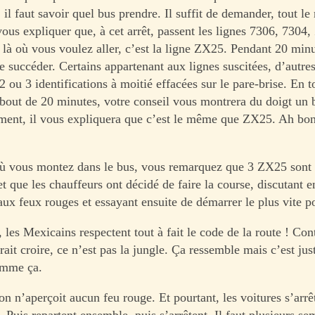
, il faut savoir quel bus prendre. Il suffit de demander, tout l
 vous expliquer que, à cet arrêt, passent les lignes 7306, 730
là où vous voulez aller, c’est la ligne ZX25. Pendant 20 minu
e succéder. Certains appartenant aux lignes suscitées, d’autres
2 ou 3 identifications à moitié effacées sur le pare-brise. En t
out de 20 minutes, votre conseil vous montrera du doigt un b
ent, il vous expliquera que c’est le même que ZX25. Ah bon
 vous montez dans le bus, vous remarquez que 3 ZX25 sont 
 que les chauffeurs ont décidé de faire la course, discutant e
aux feux rouges et essayant ensuite de démarrer le plus vite p
 les Mexicains respectent tout à fait le code de la route ! Con
ait croire, ce n’est pas la jungle. Ça ressemble mais c’est jus
omme ça.
n n’aperçoit aucun feu rouge. Et pourtant, les voitures s’arrê
 Puis repartent ensemble, puis s’arrêtent. Il faut plusieurs s